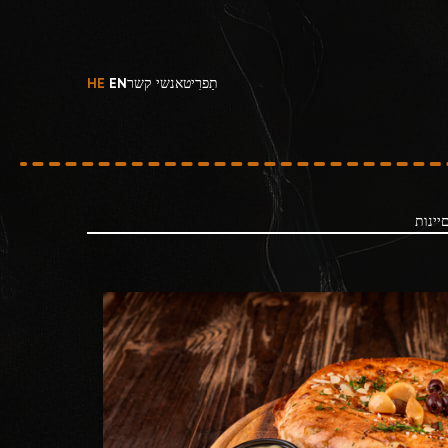
תַפרִיט
אנשי קשר
EN
HE
ם
יינות