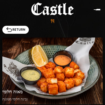
RETURN
Menu
Contacts
HE
EN
Ha-Atsma'ut St 85, Ashdod
מאזה חלומי
גבינת חלומי מטוגנת